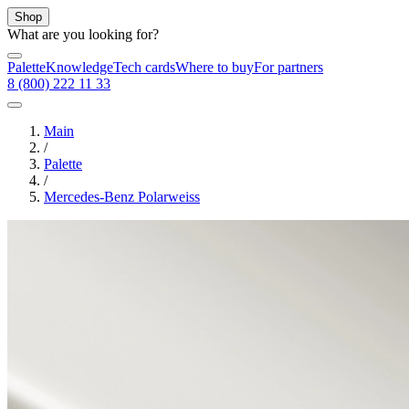
Shop
What are you looking for?
Palette
Knowledge
Tech cards
Where to buy
For partners
8 (800) 222 11 33
Main
/
Palette
/
Mercedes-Benz Polarweiss