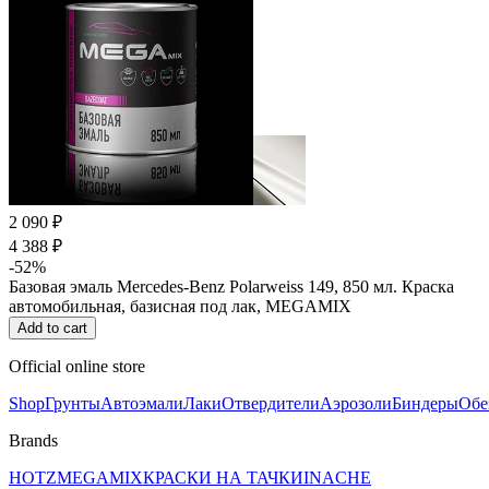
2 090 ₽
4 388 ₽
-52%
Базовая эмаль Mercedes-Benz Polarweiss 149, 850 мл. Краска
автомобильная, базисная под лак, MEGAMIX
Add to cart
Official online store
Shop
Грунты
Автоэмали
Лаки
Отвердители
Аэрозоли
Биндеры
Обе
Brands
HOTZ
MEGAMIX
КРАСКИ НА ТАЧКИ
INACHE