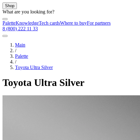
Shop
What are you looking for?
Palette
Knowledge
Tech cards
Where to buy
For partners
8 (800) 222 11 33
Main
/
Palette
/
Toyota Ultra Silver
Toyota Ultra Silver