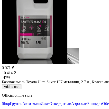
5 571 ₽
10 414 ₽
-47%
Базовая эмаль Toyota Ultra Silver 1F7 металлик, 2.7 л., Краск
Add to cart
Official online store
Shop
Грунты
Автоэмали
Лаки
Отвердители
Аэрозоли
Биндеры
Обе