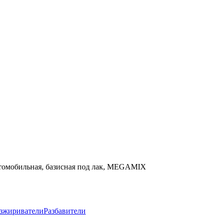
а автомобильная, базисная под лак, MEGAMIX
зжириватели
Разбавители