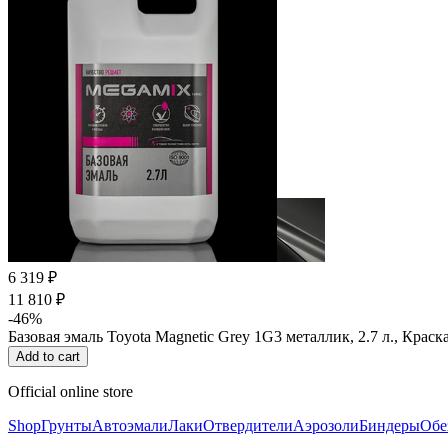
6 319 ₽
11 810 ₽
-46%
Базовая эмаль Toyota Magnetic Grey 1G3 металлик, 2.7 л., Кра
Add to cart
Official online store
Shop
Грунты
Автоэмали
Лаки
Отвердители
Аэрозоли
Биндеры
Обе