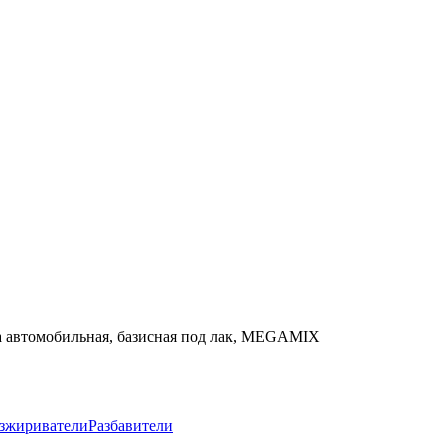
ска автомобильная, базисная под лак, MEGAMIX
зжириватели
Разбавители