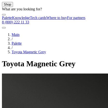
Shop
What are you looking for?
Palette
Knowledge
Tech cards
Where to buy
For partners
8 (800) 222 11 33
Main
/
Palette
/
Toyota Magnetic Grey
Toyota Magnetic Grey