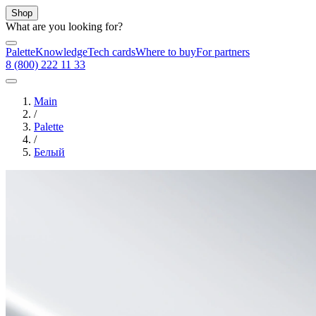
Shop
What are you looking for?
Palette
Knowledge
Tech cards
Where to buy
For partners
8 (800) 222 11 33
Main
/
Palette
/
Белый