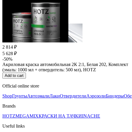
2 814 ₽
5 628 ₽
-50%
Акриловая краска автомобильная 2К 2:1, Белая 202, Комплект
(эмаль: 1000 мл + отвердитель: 500 мл), HOTZ
Add to cart
Official online store
Shop
Грунты
Автоэмали
Лаки
Отвердители
Аэрозоли
Биндеры
Обе
Brands
HOTZ
MEGAMIX
КРАСКИ НА ТАЧКИ
INACHE
Useful links