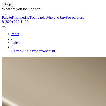
Shop
What are you looking for?
Palette
Knowledge
Tech cards
Where to buy
For partners
8 (800) 222 11 33
Main
/
Palette
/
Сафари / Желтовато-белый