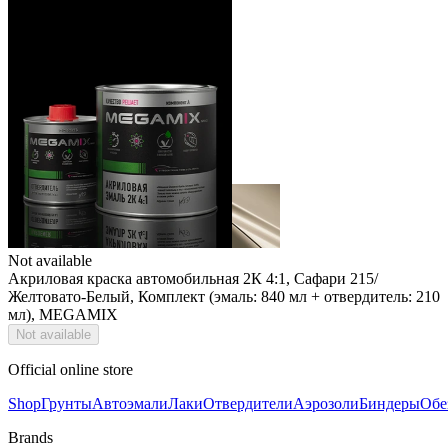
Not available
Акриловая краска автомобильная 2К 4:1, Сафари 215/
Желтовато-Белый, Комплект (эмаль: 840 мл + отвердитель: 210
мл), MEGAMIX
Not available
Official online store
Shop
Грунты
Автоэмали
Лаки
Отвердители
Аэрозоли
Биндеры
Обе
Brands