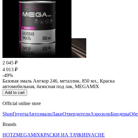
2 045 ₽
4 013 ₽
-49%
Базовая эмаль Ангкор 246, металлик, 850 мл., Краска
автомобильная, базисная под лак, MEGAMIX
Add to cart
Official online store
Shop
Грунты
Автоэмали
Лаки
Отвердители
Аэрозоли
Биндеры
Обе
Brands
HOTZ
MEGAMIX
КРАСКИ НА ТАЧКИ
INACHE