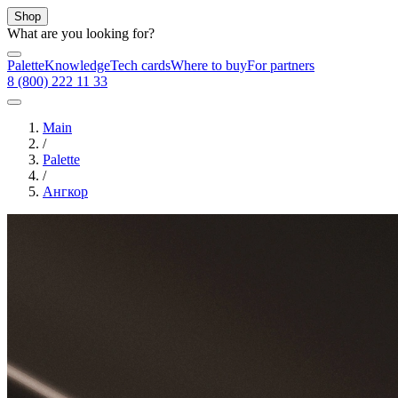
Shop
What are you looking for?
Palette
Knowledge
Tech cards
Where to buy
For partners
8 (800) 222 11 33
Main
/
Palette
/
Ангкор