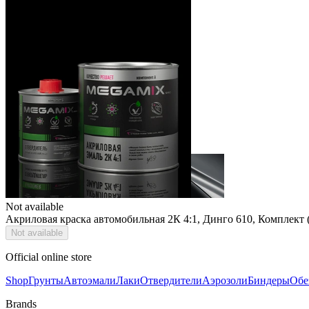
Not available
Акриловая краска автомобильная 2К 4:1, Динго 610, Комплект 
Not available
Official online store
Shop
Грунты
Автоэмали
Лаки
Отвердители
Аэрозоли
Биндеры
Обе
Brands