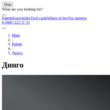
Shop
What are you looking for?
Palette
Knowledge
Tech cards
Where to buy
For partners
8 (800) 222 11 33
Main
/
Palette
/
Динго
Динго