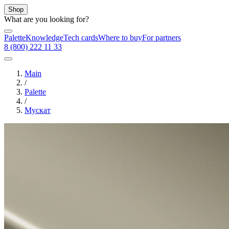
Shop
What are you looking for?
Palette
Knowledge
Tech cards
Where to buy
For partners
8 (800) 222 11 33
Main
/
Palette
/
Мускат