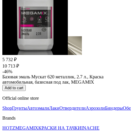
5 732 ₽
10 713 ₽
-46%
Базовая эмаль Мускат 620 металлик, 2.7 л., Краска
автомобильная, базисная под лак, MEGAMIX
Add to cart
Official online store
Shop
Грунты
Автоэмали
Лаки
Отвердители
Аэрозоли
Биндеры
Обе
Brands
HOTZ
MEGAMIX
КРАСКИ НА ТАЧКИ
INACHE