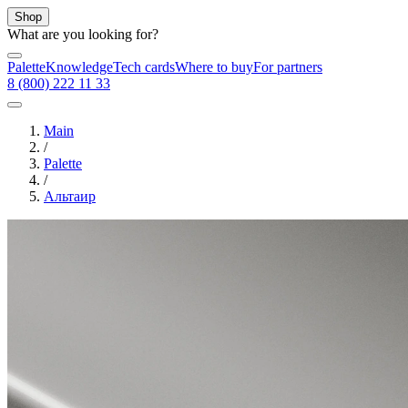
Shop
What are you looking for?
Palette
Knowledge
Tech cards
Where to buy
For partners
8 (800) 222 11 33
Main
/
Palette
/
Альтаир