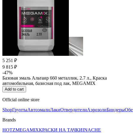
5 251 ₽
9 815 ₽
-47%
Базовая эмаль Альтаир 660 металлик, 2.7 л., Краска
автомобильная, базисная под лак, MEGAMIX
Add to cart
Official online store
Shop
Грунты
Автоэмали
Лаки
Отвердители
Аэрозоли
Биндеры
Обе
Brands
HOTZ
MEGAMIX
КРАСКИ НА ТАЧКИ
INACHE