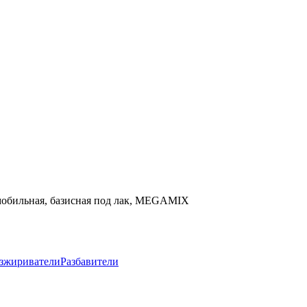
томобильная, базисная под лак, MEGAMIX
зжириватели
Разбавители