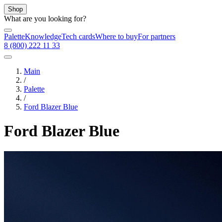
Shop
What are you looking for?
Palette
Knowledge
Tech cards
Where to buy
For partners
8 (800) 222 11 33
Main
/
Palette
/
Ford Blazer Blue
Ford Blazer Blue