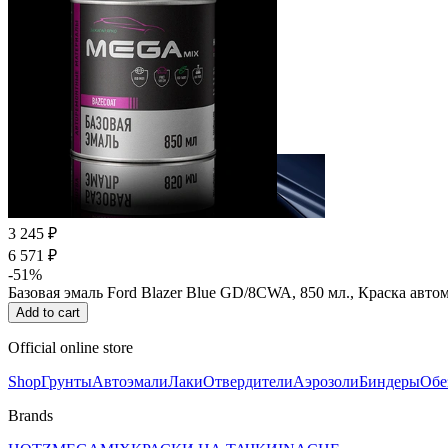
3 245 ₽
6 571 ₽
-51%
Базовая эмаль Ford Blazer Blue GD/8CWA, 850 мл., Краска ав
Add to cart
Official online store
Shop
Грунты
Автоэмали
Лаки
Отвердители
Аэрозоли
Биндеры
Обе
Brands