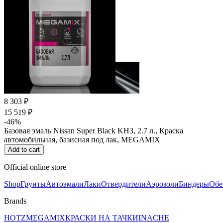
8 303 ₽
15 519 ₽
-46%
Базовая эмаль Nissan Super Black KH3, 2.7 л., Краска
автомобильная, базисная под лак, MEGAMIX
Add to cart
Official online store
Shop
Грунты
Автоэмали
Лаки
Отвердители
Аэрозоли
Биндеры
Обе
Brands
HOTZ
MEGAMIX
КРАСКИ НА ТАЧКИ
INACHE