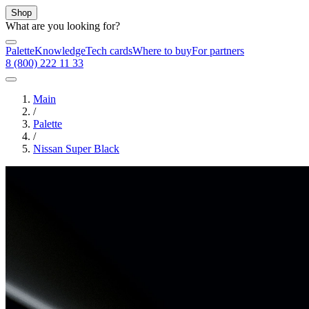
Shop
What are you looking for?
Palette
Knowledge
Tech cards
Where to buy
For partners
8 (800) 222 11 33
Main
/
Palette
/
Nissan Super Black