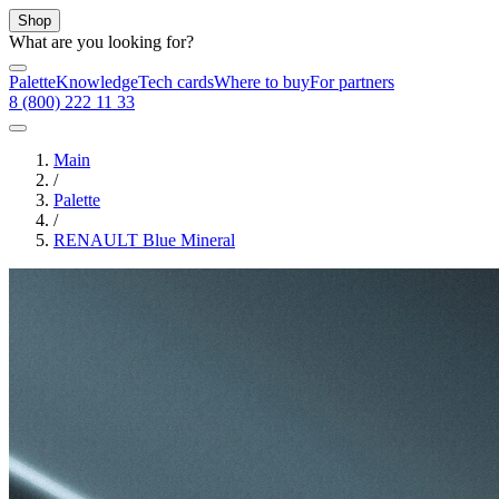
Shop
What are you looking for?
Palette
Knowledge
Tech cards
Where to buy
For partners
8 (800) 222 11 33
Main
/
Palette
/
RENAULT Blue Mineral