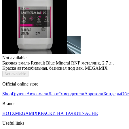
Not available
Базовая эмаль Renault Blue Mineral RNF металлик, 2.7 л.,
Краска автомобильная, базисная под лак, MEGAMIX
Not available
Official online store
Shop
Грунты
Автоэмали
Лаки
Отвердители
Аэрозоли
Биндеры
Обе
Brands
HOTZ
MEGAMIX
КРАСКИ НА ТАЧКИ
INACHE
Useful links