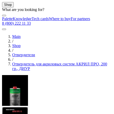
Shop
What are you looking for?
Palette
Knowledge
Tech cards
Where to buy
For partners
8 (800) 222 11 33
Main
/
Shop
/
Отвердители
/
Отвердитель для акриловых систем АКРИЛ ПРО, 200
гр., ДИУР