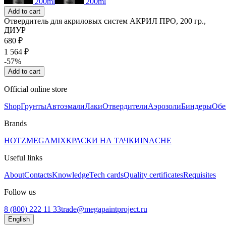
200ml
200ml
Add to cart
Отвердитель для акриловых систем АКРИЛ ПРО, 200 гр.,
ДИУР
680 ₽
1 564 ₽
-57%
Add to cart
Official online store
Shop
Грунты
Автоэмали
Лаки
Отвердители
Аэрозоли
Биндеры
Обе
Brands
HOTZ
MEGAMIX
КРАСКИ НА ТАЧКИ
INACHE
Useful links
About
Contacts
Knowledge
Tech cards
Quality certificates
Requisites
Follow us
8 (800) 222 11 33
trade@megapaintproject.ru
English