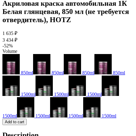
Акриловая краска автомобильная 1К
Белая глянцевая, 850 мл (не требуется
отвердитель), HOTZ
1 635 ₽
3 434 ₽
-52%
Volume
850ml
850ml
850ml
850ml
1500ml
1500ml
1500ml
1500ml
1500ml
1500ml
1500ml
Add to cart
Description