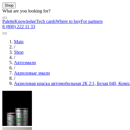
Shop
What are you looking for?
Palette
Knowledge
Tech cards
Where to buy
For partners
8 (800) 222 11 33
Main
/
Shop
/
Автоэмали
/
Акриловые эмали
/
Акриловая краска автомобильная 2К 2:1, Белая 040, Компл