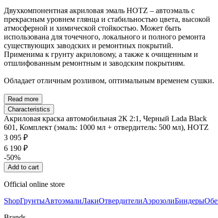
Двухкомпонентная акриловая эмаль HOTZ – автоэмаль с
прекрасным уровнем глянца и стабильностью цвета, высокой
атмосферной и химической стойкостью. Может быть
использована для точечного, локального и полного ремонта
существующих заводских и ремонтных покрытий.
Применима к грунту акриловому, а также к очищенным и
отшлифованным ремонтным и заводским покрытиям.
Обладает отличным розливом, оптимальным временем сушки.
Read more
Characteristics
Акриловая краска автомобильная 2К 2:1, Черный Lada Black
601, Комплект (эмаль: 1000 мл + отвердитель: 500 мл), HOTZ
3 095 ₽
6 190 ₽
-50%
Add to cart
Official online store
Shop
Грунты
Автоэмали
Лаки
Отвердители
Аэрозоли
Биндеры
Обе
Brands