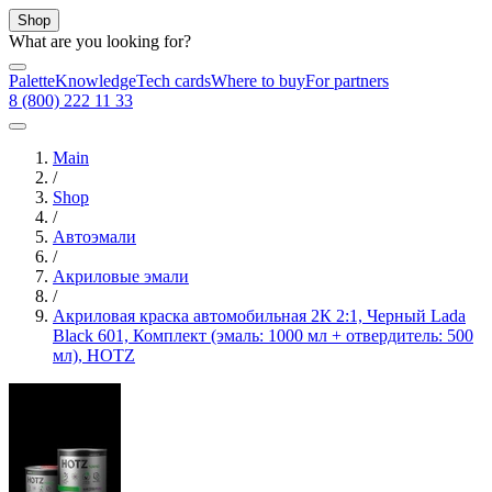
Shop
What are you looking for?
Palette
Knowledge
Tech cards
Where to buy
For partners
8 (800) 222 11 33
Main
/
Shop
/
Автоэмали
/
Акриловые эмали
/
Акриловая краска автомобильная 2К 2:1, Черный Lada
Black 601, Комплект (эмаль: 1000 мл + отвердитель: 500
мл), HOTZ