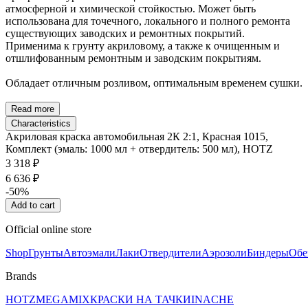
атмосферной и химической стойкостью. Может быть
использована для точечного, локального и полного ремонта
существующих заводских и ремонтных покрытий.
Применима к грунту акриловому, а также к очищенным и
отшлифованным ремонтным и заводским покрытиям.
Обладает отличным розливом, оптимальным временем сушки.
Read more
Characteristics
Акриловая краска автомобильная 2К 2:1, Красная 1015,
Комплект (эмаль: 1000 мл + отвердитель: 500 мл), HOTZ
3 318 ₽
6 636 ₽
-50%
Add to cart
Official online store
Shop
Грунты
Автоэмали
Лаки
Отвердители
Аэрозоли
Биндеры
Обе
Brands
HOTZ
MEGAMIX
КРАСКИ НА ТАЧКИ
INACHE