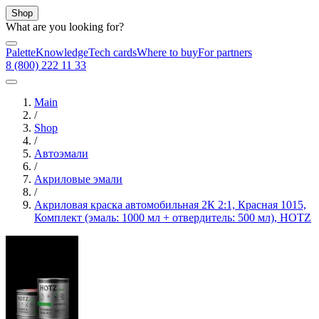
Shop
What are you looking for?
Palette
Knowledge
Tech cards
Where to buy
For partners
8 (800) 222 11 33
Main
/
Shop
/
Автоэмали
/
Акриловые эмали
/
Акриловая краска автомобильная 2К 2:1, Красная 1015,
Комплект (эмаль: 1000 мл + отвердитель: 500 мл), HOTZ