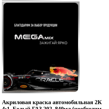
Акриловая краска автомобильная 2К
4:1, Белый ГАЗ 202, 840мл (необходим