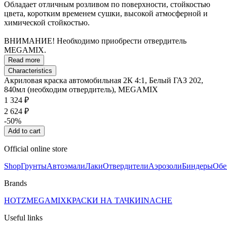
Обладает отличным розливом по поверхности, стойкостью
цвета, коротким временем сушки, высокой атмосферной и
химической стойкостью.
ВНИМАНИЕ! Необходимо приобрести отвердитель
MEGAMIX.
Read more
Characteristics
Акриловая краска автомобильная 2К 4:1, Белый ГАЗ 202,
840мл (необходим отвердитель), MEGAMIX
1 324 ₽
2 624 ₽
-50%
Add to cart
Official online store
Shop
Грунты
Автоэмали
Лаки
Отвердители
Аэрозоли
Биндеры
Обе
Brands
HOTZ
MEGAMIX
КРАСКИ НА ТАЧКИ
INACHE
Useful links