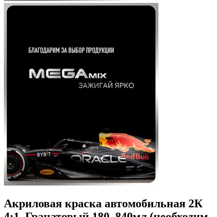
Акриловая краска автомобильная 2К
4:1, Гранатовый 180, 840мл (необходим