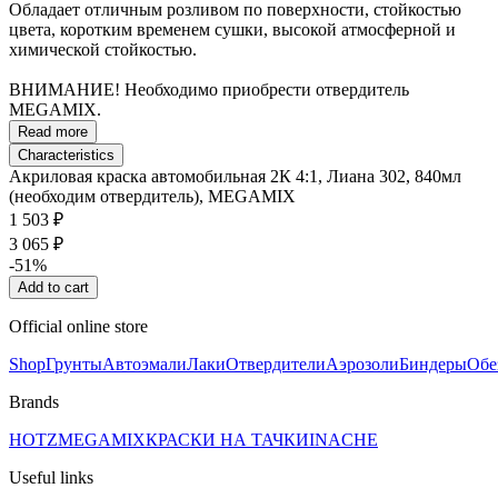
Обладает отличным розливом по поверхности, стойкостью
цвета, коротким временем сушки, высокой атмосферной и
химической стойкостью.
ВНИМАНИЕ! Необходимо приобрести отвердитель
MEGAMIX.
Read more
Characteristics
Акриловая краска автомобильная 2К 4:1, Лиана 302, 840мл
(необходим отвердитель), MEGAMIX
1 503 ₽
3 065 ₽
-51%
Add to cart
Official online store
Shop
Грунты
Автоэмали
Лаки
Отвердители
Аэрозоли
Биндеры
Обе
Brands
HOTZ
MEGAMIX
КРАСКИ НА ТАЧКИ
INACHE
Useful links