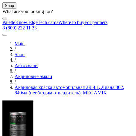
Shop
What are you looking for?
Palette
Knowledge
Tech cards
Where to buy
For partners
8 (800) 222 11 33
Main
/
Shop
/
Автоэмали
/
Акриловые эмали
/
Акриловая краска автомобильная 2К 4:1, Лиана 302,
840мл (необходим отвердитель), MEGAMIX