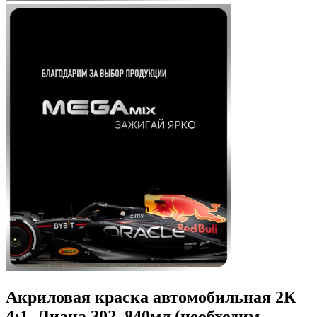
Акриловая краска автомобильная 2К
4:1, Лиана 302, 840мл (необходим