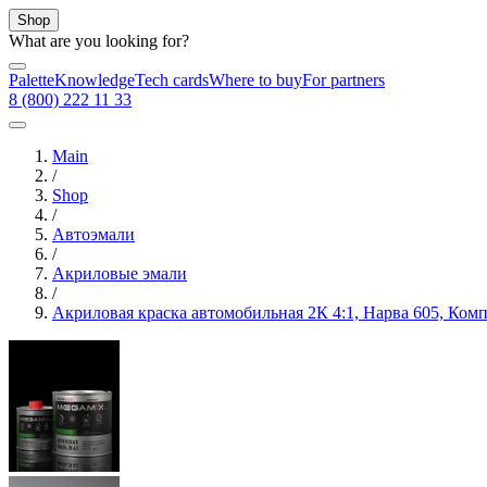
Shop
What are you looking for?
Palette
Knowledge
Tech cards
Where to buy
For partners
8 (800) 222 11 33
Main
/
Shop
/
Автоэмали
/
Акриловые эмали
/
Акриловая краска автомобильная 2К 4:1, Нарва 605, Ком