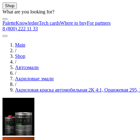
Shop
What are you looking for?
Palette
Knowledge
Tech cards
Where to buy
For partners
8 (800) 222 11 33
Main
/
Shop
/
Автоэмали
/
Акриловые эмали
/
Акриловая краска автомобильная 2К 4:1, Оранжевая 295,