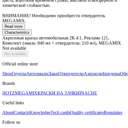
цвета, коротким временем сушки, высокой атмосферной и
химической стойкостью.
ВНИМАНИЕ! Необходимо приобрести отвердитель
MEGAMIX.
Read more
Characteristics
Акриловая краска автомобильная 2К 4:1, Реклама 121,
Комплект (эмаль: 840 мл + отвердитель: 210 мл), MEGAMIX
Not available
Not available
Official online store
Shop
Грунты
Автоэмали
Лаки
Отвердители
Аэрозоли
Биндеры
Обе
Brands
HOTZ
MEGAMIX
КРАСКИ НА ТАЧКИ
INACHE
Useful links
About
Contacts
Knowledge
Tech cards
Quality certificates
Requisites
Follow us