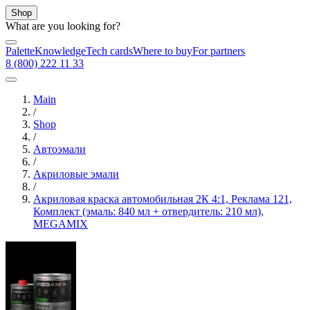
Shop
What are you looking for?
Palette
Knowledge
Tech cards
Where to buy
For partners
8 (800) 222 11 33
Main
/
Shop
/
Автоэмали
/
Акриловые эмали
/
Акриловая краска автомобильная 2К 4:1, Реклама 121,
Комплект (эмаль: 840 мл + отвердитель: 210 мл),
MEGAMIX