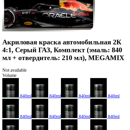
Акриловая краска автомобильная 2К
4:1, Серый ГАЗ, Комплект (эмаль: 840
мл + отвердитель: 210 мл), MEGAMIX
Not available
Volume
840ml
840ml
840ml
840ml
840ml
840ml
840ml
840ml