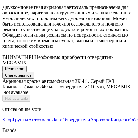
Двухкомпонентная акриловая автоэмаль предназначена для
окраски предварительно загрунтованных и зашпатлеванных
металлических и пластиковых деталей автомобиля. Может
быть использована для точечного, локального и полного
ремонта существующих заводских и ремонтных покрытий.
Обладает отличным розливом по поверхности, стойкостью
цвета, коротким временем сушки, высокой атмосферной и
химической стойкостью.
ВНИМАНИЕ! Необходимо приобрести отвердитель
MEGAMIX.
Read more
Characteristics
Акриловая краска автомобильная 2К 4:1, Серый ГАЗ,
Комплект (эмаль: 840 мл + отвердитель: 210 мл), MEGAMIX
Not available
Not available
Official online store
Shop
Грунты
Автоэмали
Лаки
Отвердители
Аэрозоли
Биндеры
Обе
Brands