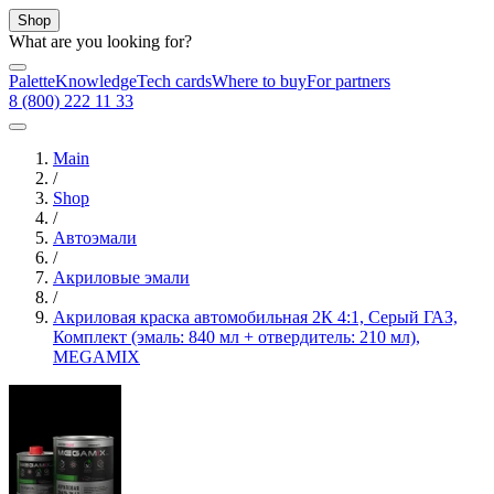
Shop
What are you looking for?
Palette
Knowledge
Tech cards
Where to buy
For partners
8 (800) 222 11 33
Main
/
Shop
/
Автоэмали
/
Акриловые эмали
/
Акриловая краска автомобильная 2К 4:1, Серый ГАЗ,
Комплект (эмаль: 840 мл + отвердитель: 210 мл),
MEGAMIX