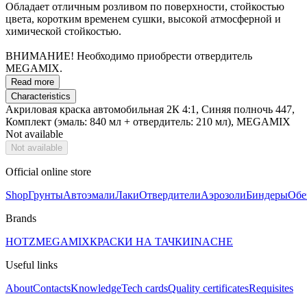
Обладает отличным розливом по поверхности, стойкостью
цвета, коротким временем сушки, высокой атмосферной и
химической стойкостью.
ВНИМАНИЕ! Необходимо приобрести отвердитель
MEGAMIX.
Read more
Characteristics
Акриловая краска автомобильная 2К 4:1, Синяя полночь 447,
Комплект (эмаль: 840 мл + отвердитель: 210 мл), MEGAMIX
Not available
Not available
Official online store
Shop
Грунты
Автоэмали
Лаки
Отвердители
Аэрозоли
Биндеры
Обе
Brands
HOTZ
MEGAMIX
КРАСКИ НА ТАЧКИ
INACHE
Useful links
About
Contacts
Knowledge
Tech cards
Quality certificates
Requisites