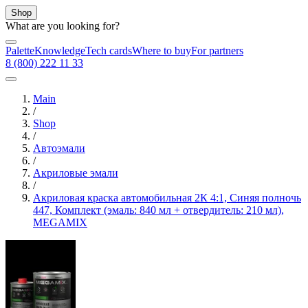
Shop
What are you looking for?
Palette
Knowledge
Tech cards
Where to buy
For partners
8 (800) 222 11 33
Main
/
Shop
/
Автоэмали
/
Акриловые эмали
/
Акриловая краска автомобильная 2К 4:1, Синяя полночь
447, Комплект (эмаль: 840 мл + отвердитель: 210 мл),
MEGAMIX