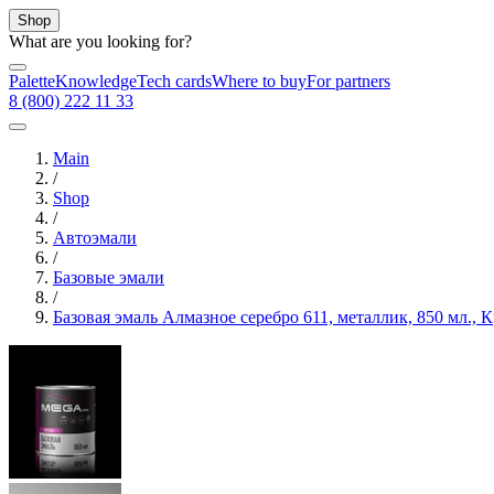
Shop
What are you looking for?
Palette
Knowledge
Tech cards
Where to buy
For partners
8 (800) 222 11 33
Main
/
Shop
/
Автоэмали
/
Базовые эмали
/
Базовая эмаль Алмазное серебро 611, металлик, 850 мл.,