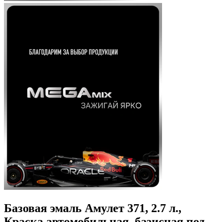
Базовая эмаль Амулет 371, 2.7 л.,
Краска автомобильная, базисная под