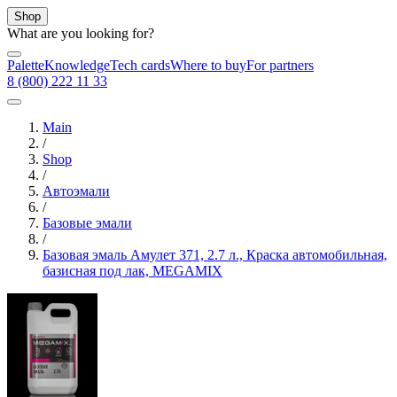
Shop
What are you looking for?
Palette
Knowledge
Tech cards
Where to buy
For partners
8 (800) 222 11 33
Main
/
Shop
/
Автоэмали
/
Базовые эмали
/
Базовая эмаль Амулет 371, 2.7 л., Краска автомобильная,
базисная под лак, MEGAMIX