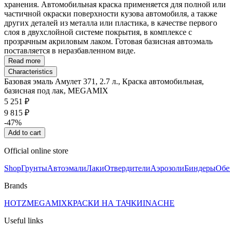
хранения. Автомобильная краска применяется для полной или
частичной окраски поверхности кузова автомобиля, а также
других деталей из металла или пластика, в качестве первого
слоя в двухслойной системе покрытия, в комплексе с
прозрачным акриловым лаком. Готовая базисная автоэмаль
поставляется в неразбавленном виде.
Read more
Characteristics
Базовая эмаль Амулет 371, 2.7 л., Краска автомобильная,
базисная под лак, MEGAMIX
5 251 ₽
9 815 ₽
-47%
Add to cart
Official online store
Shop
Грунты
Автоэмали
Лаки
Отвердители
Аэрозоли
Биндеры
Обе
Brands
HOTZ
MEGAMIX
КРАСКИ НА ТАЧКИ
INACHE
Useful links