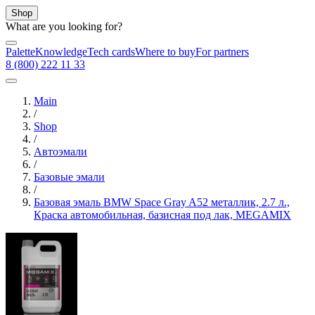
Shop
What are you looking for?
Palette
Knowledge
Tech cards
Where to buy
For partners
8 (800) 222 11 33
Main
/
Shop
/
Автоэмали
/
Базовые эмали
/
Базовая эмаль BMW Space Gray A52 металлик, 2.7 л.,
Краска автомобильная, базисная под лак, MEGAMIX