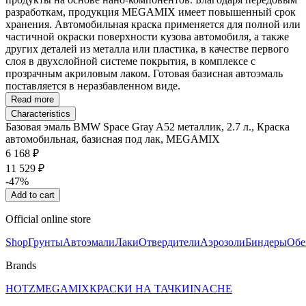
разработкам, продукция MEGAMIX имеет повышенный срок
хранения. Автомобильная краска применяется для полной или
частичной окраски поверхности кузова автомобиля, а также
других деталей из металла или пластика, в качестве первого
слоя в двухслойной системе покрытия, в комплексе с
прозрачным акриловым лаком. Готовая базисная автоэмаль
поставляется в неразбавленном виде.
Read more
Characteristics
Базовая эмаль BMW Space Gray A52 металлик, 2.7 л., Краска
автомобильная, базисная под лак, MEGAMIX
6 168 ₽
11 529 ₽
-47%
Add to cart
Official online store
Shop
Грунты
Автоэмали
Лаки
Отвердители
Аэрозоли
Биндеры
Обе
Brands
HOTZ
MEGAMIX
КРАСКИ НА ТАЧКИ
INACHE