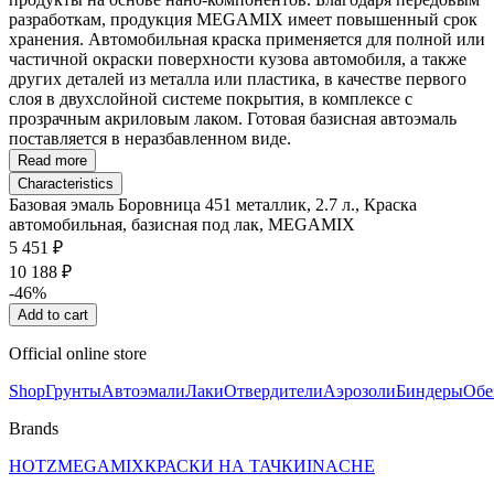
разработкам, продукция MEGAMIX имеет повышенный срок
хранения. Автомобильная краска применяется для полной или
частичной окраски поверхности кузова автомобиля, а также
других деталей из металла или пластика, в качестве первого
слоя в двухслойной системе покрытия, в комплексе с
прозрачным акриловым лаком. Готовая базисная автоэмаль
поставляется в неразбавленном виде.
Read more
Characteristics
Базовая эмаль Боровница 451 металлик, 2.7 л., Краска
автомобильная, базисная под лак, MEGAMIX
5 451 ₽
10 188 ₽
-46%
Add to cart
Official online store
Shop
Грунты
Автоэмали
Лаки
Отвердители
Аэрозоли
Биндеры
Обе
Brands
HOTZ
MEGAMIX
КРАСКИ НА ТАЧКИ
INACHE