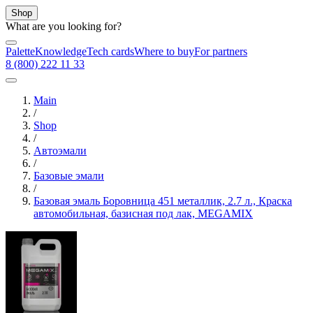
Shop
What are you looking for?
Palette
Knowledge
Tech cards
Where to buy
For partners
8 (800) 222 11 33
Main
/
Shop
/
Автоэмали
/
Базовые эмали
/
Базовая эмаль Боровница 451 металлик, 2.7 л., Краска
автомобильная, базисная под лак, MEGAMIX