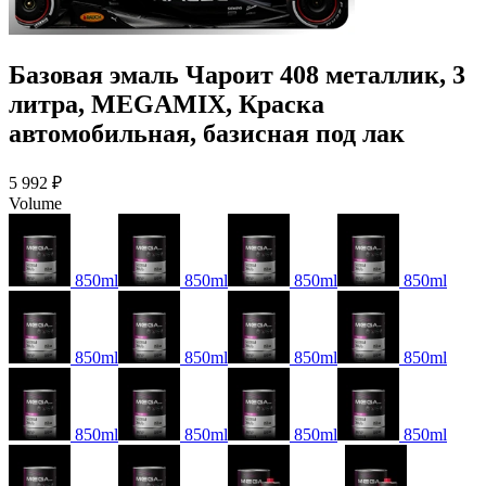
Базовая эмаль Чароит 408 металлик, 3
литра, MEGAMIX, Краска
автомобильная, базисная под лак
5 992 ₽
Volume
850ml
850ml
850ml
850ml
850ml
850ml
850ml
850ml
850ml
850ml
850ml
850ml