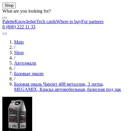
Shop
What are you looking for?
Palette
Knowledge
Tech cards
Where to buy
For partners
8 (800) 222 11 33
Main
/
Shop
/
Автоэмали
/
Базовые эмали
/
Базовая эмаль Чароит 408 металлик, 3 литра,
MEGAMIX, Краска автомобильная, базисная под лак