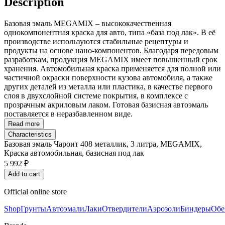
Description
Базовая эмаль MEGAMIX – высококачественная
однокомпонентная краска для авто, типа «база под лак». В её
производстве используются стабильные рецептуры и
продукты на основе нано-компонентов. Благодаря передовым
разработкам, продукция MEGAMIX имеет повышенный срок
хранения. Автомобильная краска применяется для полной или
частичной окраски поверхности кузова автомобиля, а также
других деталей из металла или пластика, в качестве первого
слоя в двухслойной системе покрытия, в комплексе с
прозрачным акриловым лаком. Готовая базисная автоэмаль
поставляется в неразбавленном виде.
Read more
Characteristics
Базовая эмаль Чароит 408 металлик, 3 литра, MEGAMIX,
Краска автомобильная, базисная под лак
5 992 ₽
Add to cart
Official online store
Shop
Грунты
Автоэмали
Лаки
Отвердители
Аэрозоли
Биндеры
Обе