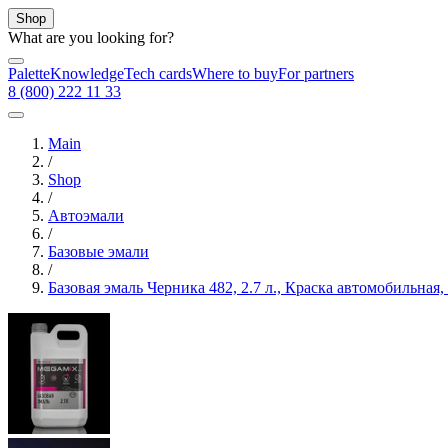
Shop
What are you looking for?
Palette
Knowledge
Tech cards
Where to buy
For partners
8 (800) 222 11 33
Main
/
Shop
/
Автоэмали
/
Базовые эмали
/
Базовая эмаль Черника 482, 2.7 л., Краска автомобильна