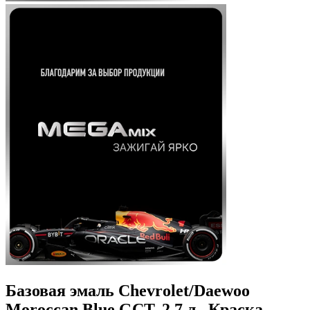
Базовая эмаль Chevrolet/Daewoo
Moroccan Blue GCT, 2.7 л., Краска