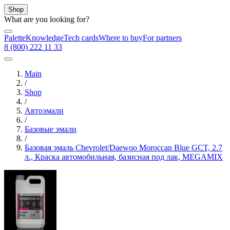
Shop
What are you looking for?
Palette
Knowledge
Tech cards
Where to buy
For partners
8 (800) 222 11 33
Main
/
Shop
/
Автоэмали
/
Базовые эмали
/
Базовая эмаль Chevrolet/Daewoo Moroccan Blue GCT, 2.7
л., Краска автомобильная, базисная под лак, MEGAMIX