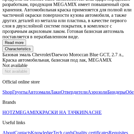
разработкам, продукция MEGAMIX имеет повышенный срок
хранения. Автомобильная краска применяется для полной или
частичной окраски поверхности кузова автомобиля, а также
других деталей из металла или пластика, в качестве первого
слоя в двухслойной системе покрытия, в комплексе с
прозрачным акриловым лаком. Готовая базисная автоэмаль
поставляется в неразбавленном виде.
Read more
Characteristics
Базовая эмаль Chevrolet/Daewoo Moroccan Blue GCT, 2.7 л.,
Краска автомобильная, базисная под лак, MEGAMIX
Not available
Not available
Official online store
Shop
Грунты
Автоэмали
Лаки
Отвердители
Аэрозоли
Биндеры
Обе
Brands
HOTZ
MEGAMIX
КРАСКИ НА ТАЧКИ
INACHE
Useful links
About
Contacts
Knowledge
Tech cards
Quality certificates
Requisites