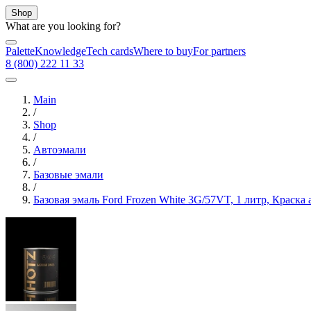
Shop
What are you looking for?
Palette
Knowledge
Tech cards
Where to buy
For partners
8 (800) 222 11 33
Main
/
Shop
/
Автоэмали
/
Базовые эмали
/
Базовая эмаль Ford Frozen White 3G/57VT, 1 литр, Краска