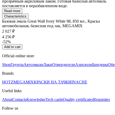
прозрачным акриловым лаком. Готовая базисная автоэмаль
поставляется в неразбавленном виде.
Read more
Characteristics
Базовая эмаль Great Wall Ivory White 98, 850 мл., Краска
автомобильная, базисная под лак, MEGAMIX
2 027 ₽
4 256 ₽
-52%
Add to cart
Official online store
Shop
Грунты
Автоэмали
Лаки
Отвердители
Аэрозоли
Биндеры
Обе
Brands
HOTZ
MEGAMIX
КРАСКИ НА ТАЧКИ
INACHE
Useful links
About
Contacts
Knowledge
Tech cards
Quality certificates
Requisites
Follow us