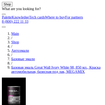
Shop
What are you looking for?
Palette
Knowledge
Tech cards
Where to buy
For partners
8 (800) 222 11 33
Main
/
Shop
/
Автоэмали
/
Базовые эмали
/
Базовая эмаль Great Wall Ivory White 98, 850 мл., Краска
автомобильная, базисная под лак, MEGAMIX