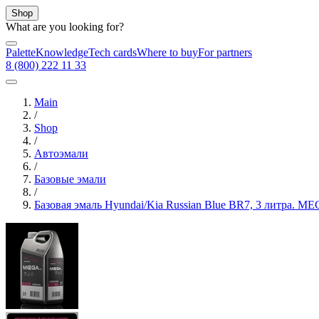
Shop
What are you looking for?
Palette
Knowledge
Tech cards
Where to buy
For partners
8 (800) 222 11 33
Main
/
Shop
/
Автоэмали
/
Базовые эмали
/
Базовая эмаль Hyundai/Kia Russian Blue BR7, 3 литра. M