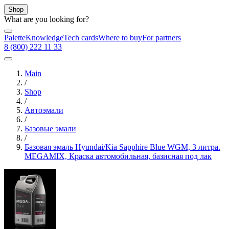
Shop
What are you looking for?
Palette
Knowledge
Tech cards
Where to buy
For partners
8 (800) 222 11 33
Main
/
Shop
/
Автоэмали
/
Базовые эмали
/
Базовая эмаль Hyundai/Kia Sapphire Blue WGM, 3 литра.
MEGAMIX, Краска автомобильная, базисная под лак