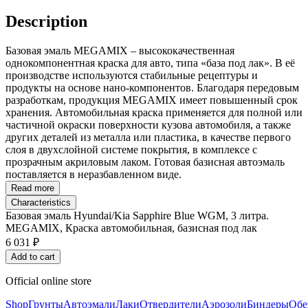
Description
Базовая эмаль MEGAMIX – высококачественная
однокомпонентная краска для авто, типа «база под лак». В её
производстве используются стабильные рецептуры и
продукты на основе нано-компонентов. Благодаря передовым
разработкам, продукция MEGAMIX имеет повышенный срок
хранения. Автомобильная краска применяется для полной или
частичной окраски поверхности кузова автомобиля, а также
других деталей из металла или пластика, в качестве первого
слоя в двухслойной системе покрытия, в комплексе с
прозрачным акриловым лаком. Готовая базисная автоэмаль
поставляется в неразбавленном виде.
Read more
Characteristics
Базовая эмаль Hyundai/Kia Sapphire Blue WGM, 3 литра.
MEGAMIX, Краска автомобильная, базисная под лак
6 031 ₽
Add to cart
Official online store
Shop
Грунты
Автоэмали
Лаки
Отвердители
Аэрозоли
Биндеры
Обе