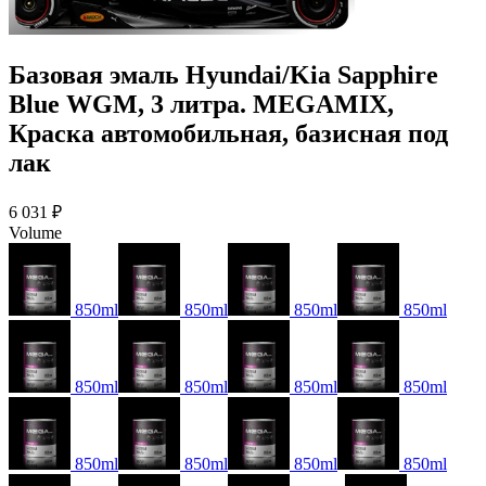
Базовая эмаль Hyundai/Kia Sapphire
Blue WGM, 3 литра. MEGAMIX,
Краска автомобильная, базисная под
лак
6 031 ₽
Volume
850ml
850ml
850ml
850ml
850ml
850ml
850ml
850ml
850ml
850ml
850ml
850ml