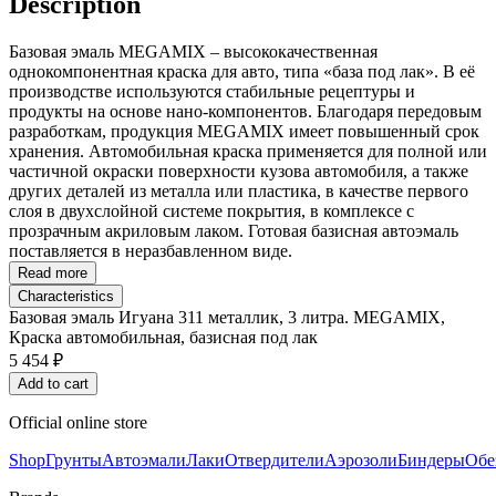
Description
Базовая эмаль MEGAMIX – высококачественная
однокомпонентная краска для авто, типа «база под лак». В её
производстве используются стабильные рецептуры и
продукты на основе нано-компонентов. Благодаря передовым
разработкам, продукция MEGAMIX имеет повышенный срок
хранения. Автомобильная краска применяется для полной или
частичной окраски поверхности кузова автомобиля, а также
других деталей из металла или пластика, в качестве первого
слоя в двухслойной системе покрытия, в комплексе с
прозрачным акриловым лаком. Готовая базисная автоэмаль
поставляется в неразбавленном виде.
Read more
Characteristics
Базовая эмаль Игуана 311 металлик, 3 литра. MEGAMIX,
Краска автомобильная, базисная под лак
5 454 ₽
Add to cart
Official online store
Shop
Грунты
Автоэмали
Лаки
Отвердители
Аэрозоли
Биндеры
Обе