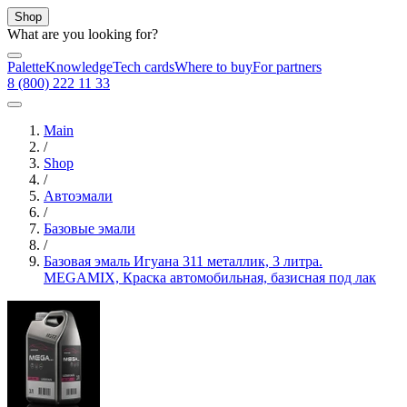
Shop
What are you looking for?
Palette
Knowledge
Tech cards
Where to buy
For partners
8 (800) 222 11 33
Main
/
Shop
/
Автоэмали
/
Базовые эмали
/
Базовая эмаль Игуана 311 металлик, 3 литра.
MEGAMIX, Краска автомобильная, базисная под лак