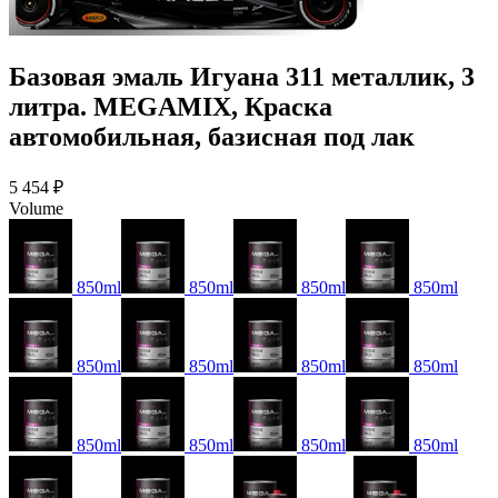
Базовая эмаль Игуана 311 металлик, 3
литра. MEGAMIX, Краска
автомобильная, базисная под лак
5 454 ₽
Volume
850ml
850ml
850ml
850ml
850ml
850ml
850ml
850ml
850ml
850ml
850ml
850ml