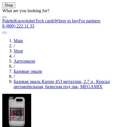
Shop
What are you looking for?
Palette
Knowledge
Tech cards
Where to buy
For partners
8 (800) 222 11 33
Main
/
Shop
/
Автоэмали
/
Базовые эмали
/
Базовая эмаль Капри 453 металлик, 2.7 л., Краска
автомобильная, базисная под лак, MEGAMIX