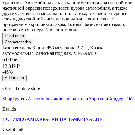
хранения. Автомобильная краска применяется для полной или
частичной окраски поверхности кузова автомобиля, а также
других деталей из металла или пластика, в качестве первого
слоя в двухслойной системе покрытия, в комплексе с
прозрачным акриловым лаком. Готовая базисная автоэмаль
поставляется в неразбавленном виде.
Read more
Characteristics
Базовая эмаль Капри 453 металлик, 2.7 л., Краска
автомобильная, базисная под лак, MEGAMIX
6 607 ₽
12 349 ₽
-46%
Add to cart
Official online store
Shop
Грунты
Автоэмали
Лаки
Отвердители
Аэрозоли
Биндеры
Обе
Brands
HOTZ
MEGAMIX
КРАСКИ НА ТАЧКИ
INACHE
Useful links