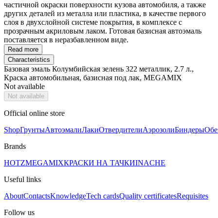
частичной окраски поверхности кузова автомобиля, а также
других деталей из металла или пластика, в качестве первого
слоя в двухслойной системе покрытия, в комплексе с
прозрачным акриловым лаком. Готовая базисная автоэмаль
поставляется в неразбавленном виде.
Read more
Characteristics
Базовая эмаль Колумбийская зелень 322 металлик, 2.7 л.,
Краска автомобильная, базисная под лак, MEGAMIX
Not available
Not available
Official online store
Shop
Грунты
Автоэмали
Лаки
Отвердители
Аэрозоли
Биндеры
Обе
Brands
HOTZ
MEGAMIX
КРАСКИ НА ТАЧКИ
INACHE
Useful links
About
Contacts
Knowledge
Tech cards
Quality certificates
Requisites
Follow us