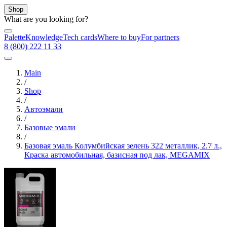
Shop
What are you looking for?
Palette
Knowledge
Tech cards
Where to buy
For partners
8 (800) 222 11 33
Main
/
Shop
/
Автоэмали
/
Базовые эмали
/
Базовая эмаль Колумбийская зелень 322 металлик, 2.7 л.,
Краска автомобильная, базисная под лак, MEGAMIX