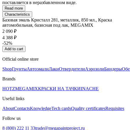
поставляется в неразбавленном виде.
Read more
Characteristics
Базовая эмаль Кристалл 281, металлик, 850 мл., Краска
автомобильная, базисная под лак, MEGAMIX
2 090 ₽
4 388 ₽
-52%
Add to cart
Official online store
Shop
Грунты
Автоэмали
Лаки
Отвердители
Аэрозоли
Биндеры
Обе
Brands
HOTZ
MEGAMIX
КРАСКИ НА ТАЧКИ
INACHE
Useful links
About
Contacts
Knowledge
Tech cards
Quality certificates
Requisites
Follow us
8 (800) 222 11 33
trade@megapaintproject.ru