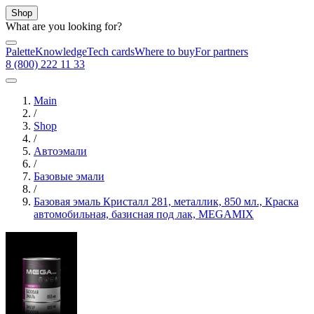
Shop
What are you looking for?
Palette
Knowledge
Tech cards
Where to buy
For partners
8 (800) 222 11 33
Main
/
Shop
/
Автоэмали
/
Базовые эмали
/
Базовая эмаль Кристалл 281, металлик, 850 мл., Краска
автомобильная, базисная под лак, MEGAMIX