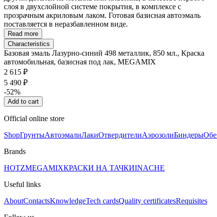
слоя в двухслойной системе покрытия, в комплексе с
прозрачным акриловым лаком. Готовая базисная автоэмаль
поставляется в неразбавленном виде.
Read more
Characteristics
Базовая эмаль Лазурно-синий 498 металлик, 850 мл., Краска
автомобильная, базисная под лак, MEGAMIX
2 615 ₽
5 490 ₽
-52%
Add to cart
Official online store
Shop
Грунты
Автоэмали
Лаки
Отвердители
Аэрозоли
Биндеры
Обе
Brands
HOTZ
MEGAMIX
КРАСКИ НА ТАЧКИ
INACHE
Useful links
About
Contacts
Knowledge
Tech cards
Quality certificates
Requisites