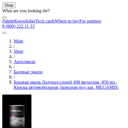
Shop
What are you looking for?
Palette
Knowledge
Tech cards
Where to buy
For partners
8 (800) 222 11 33
Main
/
Shop
/
Автоэмали
/
Базовые эмали
/
Базовая эмаль Лазурно-синий 498 металлик, 850 мл.,
Краска автомобильная, базисная под лак, MEGAMIX