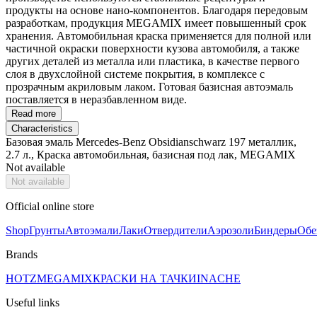
продукты на основе нано-компонентов. Благодаря передовым
разработкам, продукция MEGAMIX имеет повышенный срок
хранения. Автомобильная краска применяется для полной или
частичной окраски поверхности кузова автомобиля, а также
других деталей из металла или пластика, в качестве первого
слоя в двухслойной системе покрытия, в комплексе с
прозрачным акриловым лаком. Готовая базисная автоэмаль
поставляется в неразбавленном виде.
Read more
Characteristics
Базовая эмаль Mercedes-Benz Obsidianschwarz 197 металлик,
2.7 л., Краска автомобильная, базисная под лак, MEGAMIX
Not available
Not available
Official online store
Shop
Грунты
Автоэмали
Лаки
Отвердители
Аэрозоли
Биндеры
Обе
Brands
HOTZ
MEGAMIX
КРАСКИ НА ТАЧКИ
INACHE
Useful links