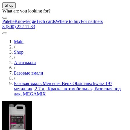
Shop
What are you looking for?
Palette
Knowledge
Tech cards
Where to buy
For partners
8 (800) 222 11 33
Main
/
Shop
/
Автоэмали
/
Базовые эмали
/
Базовая эмаль Mercedes-Benz Obsidianschwarz 197
металлик, 2.7 л., Краска автомобильная, базисная под
лак, MEGAMIX