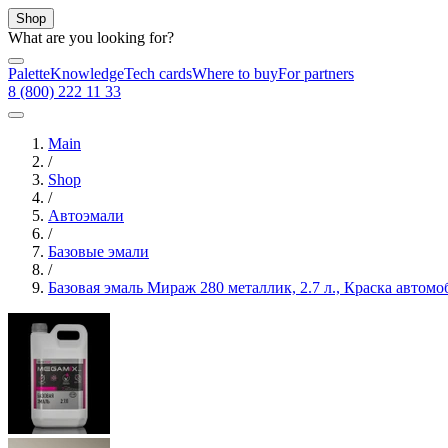
Shop
What are you looking for?
Palette
Knowledge
Tech cards
Where to buy
For partners
8 (800) 222 11 33
Main
/
Shop
/
Автоэмали
/
Базовые эмали
/
Базовая эмаль Мираж 280 металлик, 2.7 л., Краска авто