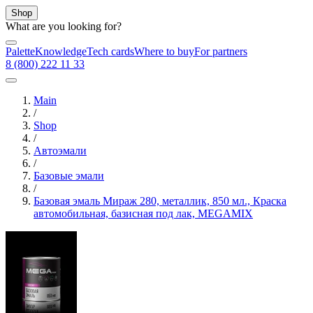
Shop
What are you looking for?
Palette
Knowledge
Tech cards
Where to buy
For partners
8 (800) 222 11 33
Main
/
Shop
/
Автоэмали
/
Базовые эмали
/
Базовая эмаль Мираж 280, металлик, 850 мл., Краска
автомобильная, базисная под лак, MEGAMIX