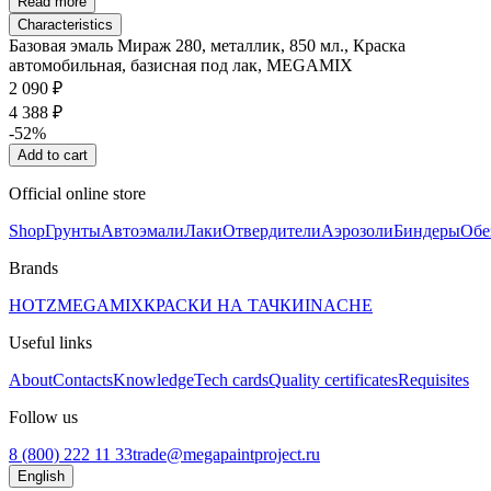
Read more
Characteristics
Базовая эмаль Мираж 280, металлик, 850 мл., Краска
автомобильная, базисная под лак, MEGAMIX
2 090 ₽
4 388 ₽
-52%
Add to cart
Official online store
Shop
Грунты
Автоэмали
Лаки
Отвердители
Аэрозоли
Биндеры
Обе
Brands
HOTZ
MEGAMIX
КРАСКИ НА ТАЧКИ
INACHE
Useful links
About
Contacts
Knowledge
Tech cards
Quality certificates
Requisites
Follow us
8 (800) 222 11 33
trade@megapaintproject.ru
English