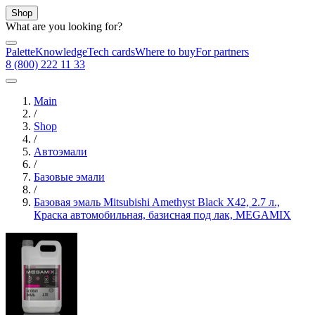
Shop
What are you looking for?
Palette
Knowledge
Tech cards
Where to buy
For partners
8 (800) 222 11 33
Main
/
Shop
/
Автоэмали
/
Базовые эмали
/
Базовая эмаль Mitsubishi Amethyst Black X42, 2.7 л.,
Краска автомобильная, базисная под лак, MEGAMIX