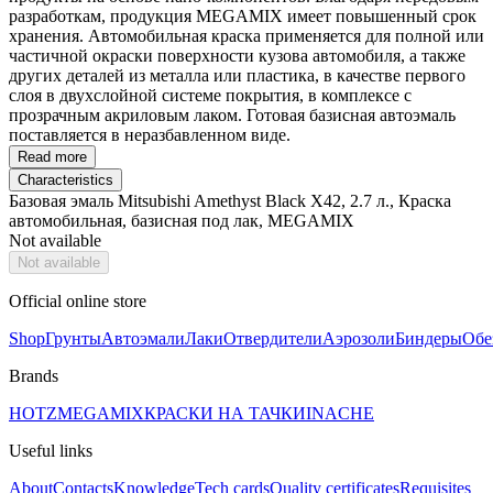
разработкам, продукция MEGAMIX имеет повышенный срок
хранения. Автомобильная краска применяется для полной или
частичной окраски поверхности кузова автомобиля, а также
других деталей из металла или пластика, в качестве первого
слоя в двухслойной системе покрытия, в комплексе с
прозрачным акриловым лаком. Готовая базисная автоэмаль
поставляется в неразбавленном виде.
Read more
Characteristics
Базовая эмаль Mitsubishi Amethyst Black X42, 2.7 л., Краска
автомобильная, базисная под лак, MEGAMIX
Not available
Not available
Official online store
Shop
Грунты
Автоэмали
Лаки
Отвердители
Аэрозоли
Биндеры
Обе
Brands
HOTZ
MEGAMIX
КРАСКИ НА ТАЧКИ
INACHE
Useful links
About
Contacts
Knowledge
Tech cards
Quality certificates
Requisites