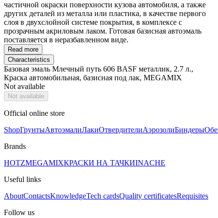
частичной окраски поверхности кузова автомобиля, а также
других деталей из металла или пластика, в качестве первого
слоя в двухслойной системе покрытия, в комплексе с
прозрачным акриловым лаком. Готовая базисная автоэмаль
поставляется в неразбавленном виде.
Read more
Characteristics
Базовая эмаль Млечный путь 606 BASF металлик, 2.7 л.,
Краска автомобильная, базисная под лак, MEGAMIX
Not available
Not available
Official online store
Shop
Грунты
Автоэмали
Лаки
Отвердители
Аэрозоли
Биндеры
Обе
Brands
HOTZ
MEGAMIX
КРАСКИ НА ТАЧКИ
INACHE
Useful links
About
Contacts
Knowledge
Tech cards
Quality certificates
Requisites
Follow us