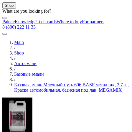
Shop
What are you looking for?
Palette
Knowledge
Tech cards
Where to buy
For partners
8 (800) 222 11 33
Main
/
Shop
/
Автоэмали
/
Базовые эмали
/
Базовая эмаль Млечный путь 606 BASF металлик, 2.7 л.,
Краска автомобильная, базисная под лак, MEGAMIX