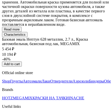
хранения. Автомобильная краска применяется для полной или
частичной окраски поверхности кузова автомобиля, а также
других деталей из металла или пластика, в качестве первого
слоя в двухслойной системе покрытия, в комплексе с
прозрачным акриловым лаком. Готовая базисная автоэмаль
поставляется в неразбавленном виде.
Read more
Characteristics
Базовая эмаль Нептун 628 металлик, 2.7 л., Краска
автомобильная, базисная под лак, MEGAMIX
5 454 ₽
10 194 ₽
-46%
Add to cart
Official online store
Shop
Грунты
Автоэмали
Лаки
Отвердители
Аэрозоли
Биндеры
Обе
Brands
HOTZ
MEGAMIX
КРАСКИ НА ТАЧКИ
INACHE
Useful links