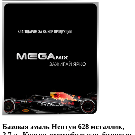
Базовая эмаль Нептун 628 металлик,
2.7 л., Краска автомобильная, базисная