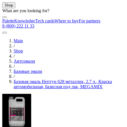
Shop
What are you looking for?
Palette
Knowledge
Tech cards
Where to buy
For partners
8 (800) 222 11 33
Main
/
Shop
/
Автоэмали
/
Базовые эмали
/
Базовая эмаль Нептун 628 металлик, 2.7 л., Краска
автомобильная, базисная под лак, MEGAMIX