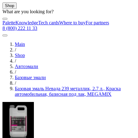
Shop
What are you looking for?
Palette
Knowledge
Tech cards
Where to buy
For partners
8 (800) 222 11 33
Main
/
Shop
/
Автоэмали
/
Базовые эмали
/
Базовая эмаль Невада 239 металлик, 2.7 л., Краска
автомобильная, базисная под лак, MEGAMIX