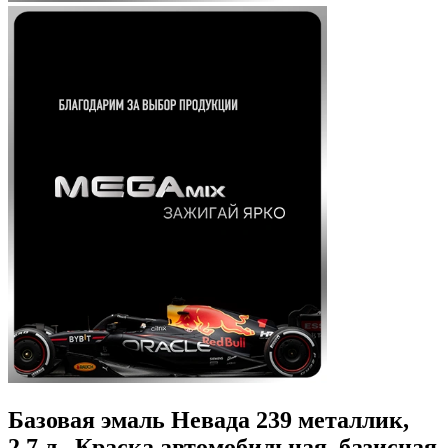
Базовая эмаль Невада 239 металлик,
2.7 л., Краска автомобильная, базисная