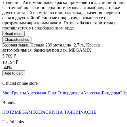
хранения. Автомобильная краска применяется для полной или
частичной окраски поверхности кузова автомобиля, а также
других деталей из металла или пластика, в качестве первого
слоя в двухслойной системе покрытия, в комплексе с
прозрачным акриловым лаком. Готовая базисная автоэмаль
поставляется в неразбавленном виде.
Read more
Characteristics
Базовая эмаль Невада 239 металлик, 2.7 л., Краска
автомобильная, базисная под лак, MEGAMIX
5 709 ₽
10 194 ₽
-44%
Add to cart
Official online store
Shop
Грунты
Автоэмали
Лаки
Отвердители
Аэрозоли
Биндеры
Обе
Brands
HOTZ
MEGAMIX
КРАСКИ НА ТАЧКИ
INACHE
Useful links