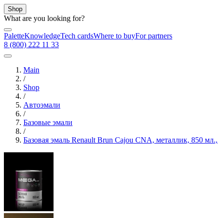
Shop
What are you looking for?
Palette
Knowledge
Tech cards
Where to buy
For partners
8 (800) 222 11 33
Main
/
Shop
/
Автоэмали
/
Базовые эмали
/
Базовая эмаль Renault Brun Cajou CNA, металлик, 850 мл