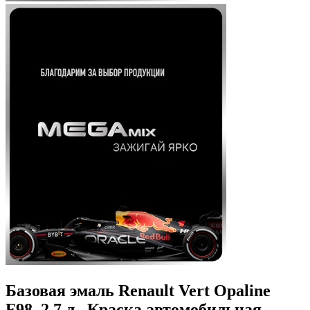
Базовая эмаль Renault Vert Opaline
F98, 2.7 л., Краска автомобильная,