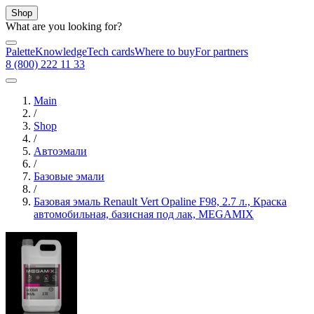
Shop
What are you looking for?
Palette
Knowledge
Tech cards
Where to buy
For partners
8 (800) 222 11 33
Main
/
Shop
/
Автоэмали
/
Базовые эмали
/
Базовая эмаль Renault Vert Opaline F98, 2.7 л., Краска
автомобильная, базисная под лак, MEGAMIX