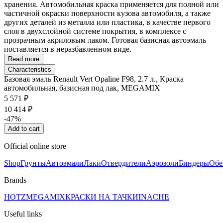
хранения. Автомобильная краска применяется для полной или
частичной окраски поверхности кузова автомобиля, а также
других деталей из металла или пластика, в качестве первого
слоя в двухслойной системе покрытия, в комплексе с
прозрачным акриловым лаком. Готовая базисная автоэмаль
поставляется в неразбавленном виде.
Read more
Characteristics
Базовая эмаль Renault Vert Opaline F98, 2.7 л., Краска
автомобильная, базисная под лак, MEGAMIX
5 571 ₽
10 414 ₽
-47%
Add to cart
Official online store
Shop
Грунты
Автоэмали
Лаки
Отвердители
Аэрозоли
Биндеры
Обе
Brands
HOTZ
MEGAMIX
КРАСКИ НА ТАЧКИ
INACHE
Useful links